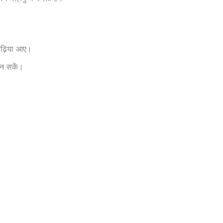
 बढ़िया आए।
ान सकें।