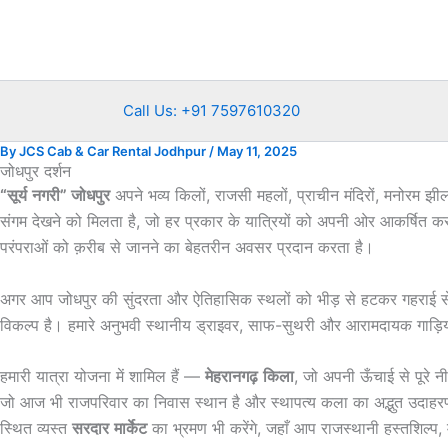
Skip
to
content
Call Us: +91 7597610320
By
JCS Cab & Car Rental Jodhpur
/
May 11, 2025
जोधपुर दर्शन
“
सूर्य
नगरी
”
जोधपुर
अपने भव्य किलों, राजसी महलों, प्राचीन मंदिरों, मनोरम झीलो
संगम देखने को मिलता है, जो हर प्रकार के यात्रियों को अपनी ओर आकर्षित करता
परंपराओं को क़रीब से जानने का बेहतरीन अवसर प्रदान करता है।
अगर आप जोधपुर की सुंदरता और ऐतिहासिक स्थलों को भीड़ से हटकर गहराई से 
विकल्प है। हमारे अनुभवी स्थानीय ड्राइवर, साफ-सुथरी और आरामदायक गाड़िय
हमारी यात्रा योजना में शामिल हैं —
मेहरानगढ़
किला
, जो अपनी ऊँचाई से पूरे 
जो आज भी राजपरिवार का निवास स्थान है और स्थापत्य कला का अद्भुत उदाह
स्थित व्यस्त
सरदार
मार्केट
का भ्रमण भी करेंगे, जहाँ आप राजस्थानी हस्तशिल्प, म