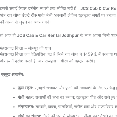
हमारी सेवाएँ केवल दर्शनीय स्थलों तक सीमित नहीं हैं।
JCS Cab & Car Re
और
राव
जोधा
डेज़र्ट
रॉक
पार्क
जैसी अनजानी लेकिन खूबसूरत जगहों पर रुकना
की आत्मा से जुड़ने का अवसर बने।
तो आज ही
JCS Cab & Car Rental Jodhpur
के साथ अपना निजी शहर 
मेहरानगढ़ किला – जोधपुर की शान
मेहरानगढ़
किला
एक ऐतिहासिक गढ़ है जिसे राव जोधा ने 1459 ई. में बनवाया थ
और इसमें प्रवेश करते ही आप राजपूताना गौरव को महसूस करेंगे।
प्रमुख
आकर्षण
:
फूल
महल
:
सुनहरी सजावट और फूलों की नक्काशी के लिए प्रसिद्ध
मोती
महल
:
राजाओं की सभा का स्थान; खूबसूरत शीशे और सजे हुए 
संग्रहालय
:
तलवारें, कवच, पालकियाँ, संगीत वाद्य और राजपरिवार की
तोपों
का
संग्रह
:
किले की छत से जोधपुर का नीला शहर देखने का दृश्